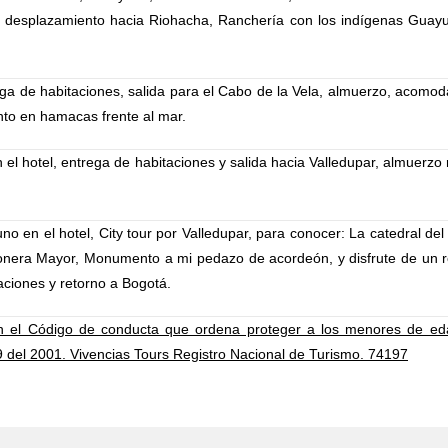
or desplazamiento hacia Riohacha, Ranchería con los indígenas Guayu
 de habitaciones, salida para el Cabo de la Vela, almuerzo, acomodaci
ento en hamacas frente al mar.
el hotel, entrega de habitaciones y salida hacia Valledupar, almuerzo re
no en el hotel, City tour por Valledupar, para conocer: La catedral de
nera Mayor, Monumento a mi pedazo de acordeón, y disfrute de un re
taciones y retorno a Bogotá.
el Código de conducta que ordena proteger a los menores de edad
79 del 2001. Vivencias Tours Registro Nacional de Turismo. 74197