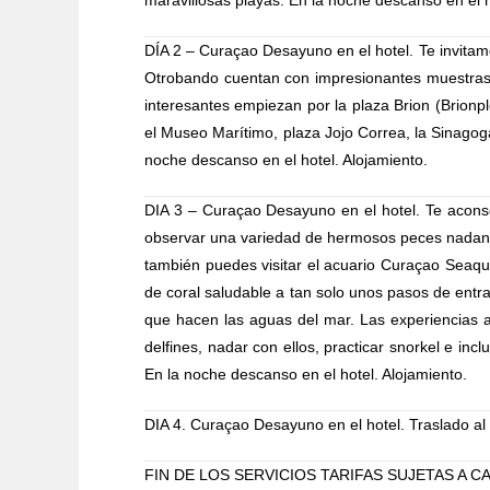
maravillosas playas. En la noche descanso en el h
DÍA 2 – Curaçao
Desayuno en el hotel. Te invita
Otrobando cuentan con impresionantes muestras c
interesantes empiezan por la plaza Brion (Brionpl
el Museo Marítimo, plaza Jojo Correa, la Sinagog
noche descanso en el hotel. Alojamiento.
DIA 3 – Curaçao
Desayuno en el hotel. Te aconse
observar una variedad de hermosos peces nadando 
también puedes visitar el acuario Curaçao Seaqua
de coral saludable a tan solo unos pasos de ent
que hacen las aguas del mar. Las experiencias a
delfines, nadar con ellos, practicar snorkel e in
En la noche descanso en el hotel. Alojamiento.
DIA 4. Curaçao
Desayuno en el hotel. Traslado al
FIN DE LOS SERVICIOS
TARIFAS SUJETAS A C