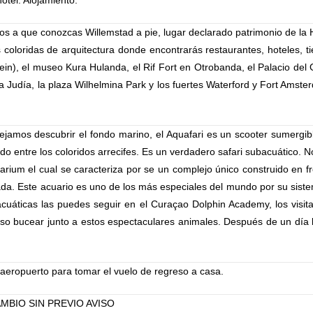
otel. Alojamiento.
mos a que conozcas Willemstad a pie, lugar declarado patrimonio de 
oloridas de arquitectura donde encontrarás restaurantes, hoteles, t
ein), el museo Kura Hulanda, el Rif Fort en Otrobanda, el Palacio del
a Judía, la plaza Wilhelmina Park y los fuertes Waterford y Fort Amste
jamos descubrir el fondo marino, el Aquafari es un scooter sumergib
entre los coloridos arrecifes. Es un verdadero safari subacuático. No 
rium el cual se caracteriza por se un complejo único construido en fr
rada. Este acuario es uno de los más especiales del mundo por su sist
cuáticas las puedes seguir en el Curaçao Dolphin Academy, los visita
cluso bucear junto a estos espectaculares animales. Después de un día
 aeropuerto para tomar el vuelo de regreso a casa.
AMBIO SIN PREVIO AVISO